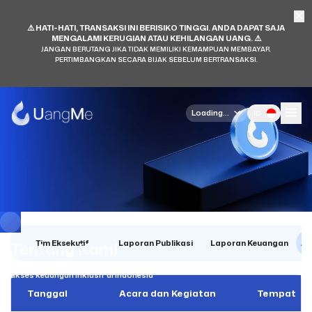
⚠️ HATI-HATI, TRANSAKSI INI BERISIKO TINGGI. ANDA DAPAT SAJA
MENGALAMI KERUGIAN ATAU KEHILANGAN UANG. ⚠️
JANGAN BERUTANG JIKA TIDAK MEMILIKI KEMAMPUAN MEMBAYAR.
PERTIMBANGKAN SECARA BIJAK SEBELUM BERTRANSAKSI.
Loading...
ID
Tentang Kami
Tim Eksekutif
Laporan Publikasi
Laporan Keuangan
Ac
Kenali perjalanan UangMe membangun
akses keuangan inklusif di Indonesia
Tanggal
Acara dan Kegiatan
Tempat