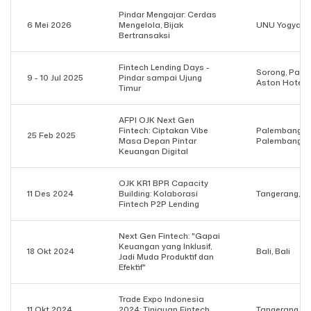
Pindar Mengajar: Cerdas
6 Mei 2026
Mengelola, Bijak
UNU Yogyaka
Bertransaksi
Fintech Lending Days -
Sorong, Papu
9 - 10 Jul 2025
Pindar sampai Ujung
Aston Hotel
Timur
AFPI OJK Next Gen
Fintech: Ciptakan Vibe
Palembang, 
25 Feb 2025
Masa Depan Pintar
Palembang
Keuangan Digital
OJK KR1 BPR Capacity
11 Des 2024
Building: Kolaborasi
Tangerang, N
Fintech P2P Lending
Next Gen Fintech: "Gapai
Keuangan yang Inklusif,
18 Okt 2024
Bali, Bali
Jadi Muda Produktif dan
Efektif"
Trade Expo Indonesia
11 Okt 2024
2024: Tinjauan Fintech
Tangerang, I